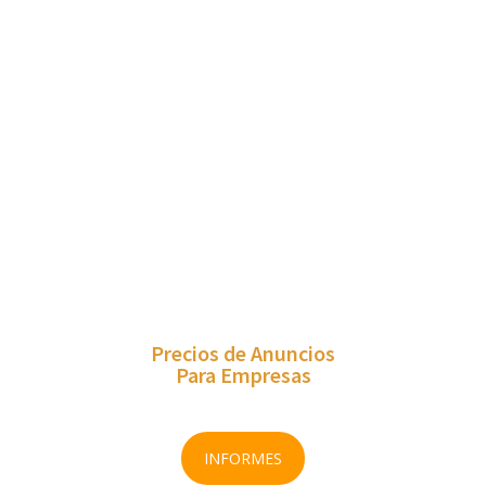
Vende con Rapidez
Todo tu Inventario de Autos
Seminuevos
Elije el Plan para Empresas
Que te Convenga
Precios de Anuncios
Para Empresas
INFORMES