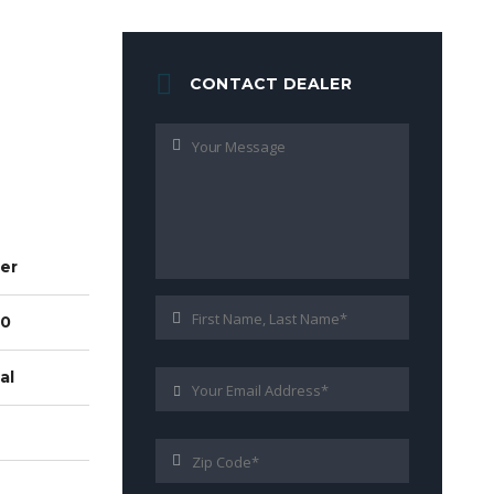
CONTACT DEALER
er
00
al