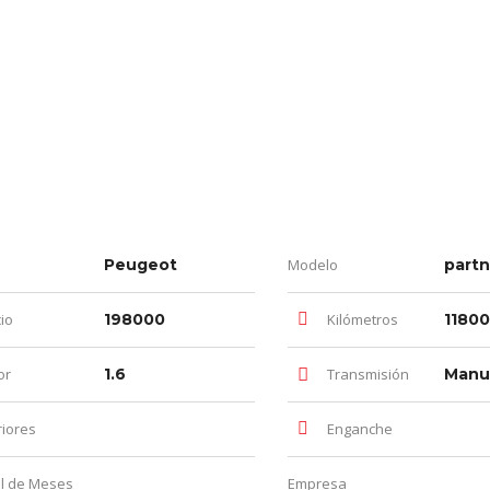
Peugeot
Modelo
partn
io
198000
Kilómetros
1180
or
1.6
Transmisión
Manu
riores
Enganche
l de Meses
Empresa