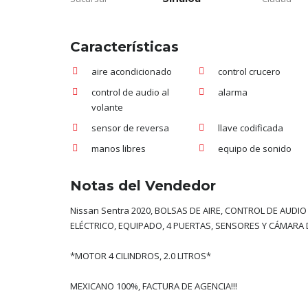
Características
aire acondicionado
control crucero
control de audio al
alarma
volante
sensor de reversa
llave codificada
manos libres
equipo de sonido
Notas del Vendedor
Nissan Sentra 2020, BOLSAS DE AIRE, CONTROL DE AUDI
ELÉCTRICO, EQUIPADO, 4 PUERTAS, SENSORES Y CÁMARA D
*MOTOR 4 CILINDROS, 2.0 LITROS*
MEXICANO 100%, FACTURA DE AGENCIA!!!