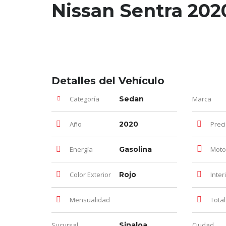
Nissan Sentra 202
Detalles del Vehículo
Categoría
Sedan
Marca
Año
2020
Prec
Energía
Gasolina
Moto
Color Exterior
Rojo
Inter
Mensualidad
Total d
Sucursal
Sinaloa
Ciudad