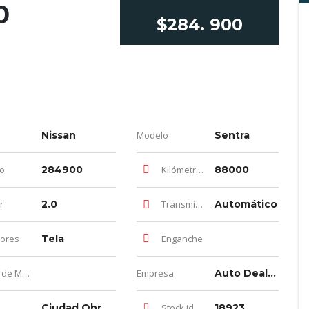
0
$284. 900
Nissan
Modelo
Sentra
io
284900
Kilómetros
88000
r
2.0
Transmisión
Automático
iores
Tela
Enganche
e Meses
Empresa
Auto Dealer Luna
Ciudad Obregón
Stock id
18923