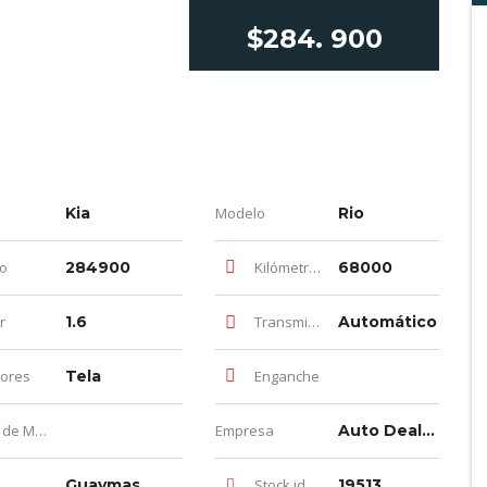
$284. 900
Kia
Modelo
Rio
io
284900
Kilómetros
68000
r
1.6
Transmisión
Automático
iores
Tela
Enganche
e Meses
Empresa
Auto Dealer Luna
Guaymas
Stock id
19513