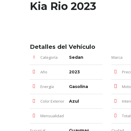
Kia Rio 2023
Detalles del Vehículo
Categoría
Sedan
Marca
Año
2023
Prec
Energía
Gasolina
Moto
Color Exterior
Azul
Inter
Mensualidad
Total d
Sucursal
Guaymas
Ciudad